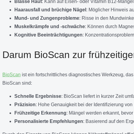
Blasse Haut
: Kann auf Eisen- oder Vitamin B12-Mangel
Haarausfall und brüchige Nägel
: Möglicher Hinweis a
Mund- und Zungenprobleme
: Risse in den Mundwink
Muskelkrämpfe und -schwäche
: Können durch Magne
Kognitive Beeinträchtigungen
: Konzentrationsproble
Darum BioScan zur frühzeitig
BioScan
ist ein fortschrittliches diagnostisches Werkzeug, d
BioScan sind:
Schnelle Ergebnisse
: BioScan liefert in kurzer Zeit u
Präzision
: Hohe Genauigkeit bei der Identifizierung vo
Frühzeitige Erkennung
: Mängel werden erkannt, bevor
Personalisierte Empfehlungen
: Basierend auf den Erg