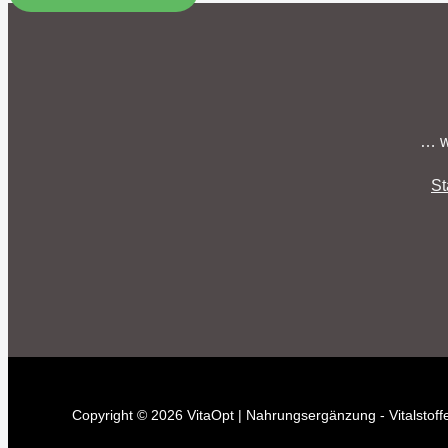
… w
St
Copyright © 2026 VitaOpt | Nahrungsergänzung - Vitalstoffe