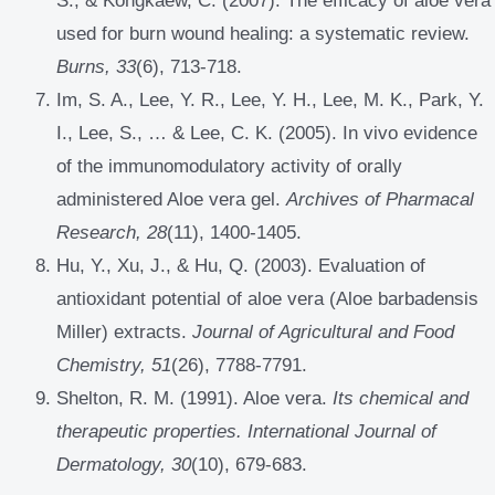
S., & Kongkaew, C. (2007). The efficacy of aloe vera
used for burn wound healing: a systematic review.
Burns, 33
(6), 713-718.
Im, S. A., Lee, Y. R., Lee, Y. H., Lee, M. K., Park, Y.
I., Lee, S., … & Lee, C. K. (2005). In vivo evidence
of the immunomodulatory activity of orally
administered Aloe vera gel.
Archives of Pharmacal
Research, 28
(11), 1400-1405.
Hu, Y., Xu, J., & Hu, Q. (2003). Evaluation of
antioxidant potential of aloe vera (Aloe barbadensis
Miller) extracts.
Journal of Agricultural and Food
Chemistry, 51
(26), 7788-7791.
Shelton, R. M. (1991). Aloe vera.
Its chemical and
therapeutic properties. International Journal of
Dermatology, 30
(10), 679-683.