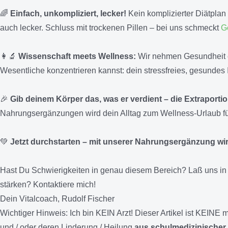
🌈
Einfach, unkompliziert, lecker!
Kein komplizierter Diätplan
auch lecker. Schluss mit trockenen Pillen – bei uns schmeckt
G
👩‍🔬
Wissenschaft meets Wellness:
Wir nehmen Gesundheit er
Wesentliche konzentrieren kannst: dein stressfreies, gesundes 
🎉
Gib deinem Körper das, was er verdient – die Extraportio
Nahrungsergänzungen wird dein Alltag zum Wellness-Urlaub fü
💚
Jetzt durchstarten – mit unserer Nahrungsergänzung wir
Hast Du Schwierigkeiten in genau diesem Bereich? Laß uns in
stärken? Kontaktiere mich!
Dein Vitalcoach, Rudolf Fischer
Wichtiger Hinweis:
Ich bin KEIN Arzt! Dieser Artikel ist KEIN
und / oder deren Linderung / Heilung
aus schulmedizinischer 