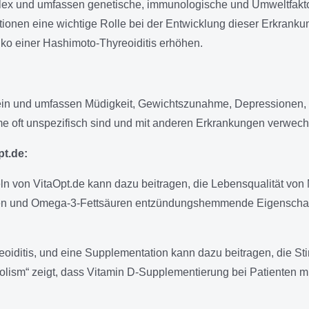
x und umfassen genetische, immunologische und Umweltfaktoren
itionen eine wichtige Rolle bei der Entwicklung dieser Erkran
ko einer Hashimoto-Thyreoiditis erhöhen.
ein und umfassen Müdigkeit, Gewichtszunahme, Depressionen, Ha
me oft unspezifisch sind und mit anderen Erkrankungen verwec
t.de:
von VitaOpt.de kann dazu beitragen, die Lebensqualität von 
Selen und Omega-3-Fettsäuren entzündungshemmende Eigenscha
eoiditis, und eine Supplementation kann dazu beitragen, die S
bolism“ zeigt, dass Vitamin D-Supplementierung bei Patienten m