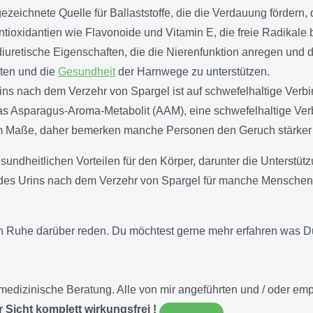
ezeichnete Quelle für Ballaststoffe, die die Verdauung fördern, 
Antioxidantien wie Flavonoide und Vitamin E, die freie Radikal
 diuretische Eigenschaften, die die Nierenfunktion anregen un
ften und die
Gesundheit
der Harnwege zu unterstützen.
ins nach dem Verzehr von Spargel ist auf schwefelhaltige Ver
 Asparagus-Aroma-Metabolit (AAM), eine schwefelhaltige Verbi
em Maße, daher bemerken manche Personen den Geruch stärker 
esundheitlichen Vorteilen für den Körper, darunter die Unters
 des Urins nach dem Verzehr von Spargel für manche Menschen 
in Ruhe darüber reden. Du möchtest gerne mehr erfahren was 
NE medizinische Beratung. Alle von mir angeführten und / oder 
 Sicht komplett wirkungsfrei !