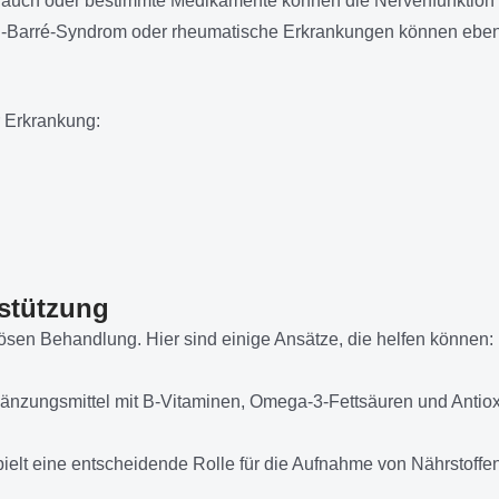
auch oder bestimmte Medikamente können die Nervenfunktion b
n-Barré-Syndrom oder rheumatische Erkrankungen können ebenf
 Erkrankung:
stützung
ösen Behandlung. Hier sind einige Ansätze, die helfen können:
nzungsmittel mit B-Vitaminen, Omega-3-Fettsäuren und Antiox
ielt eine entscheidende Rolle für die Aufnahme von Nährstoffe